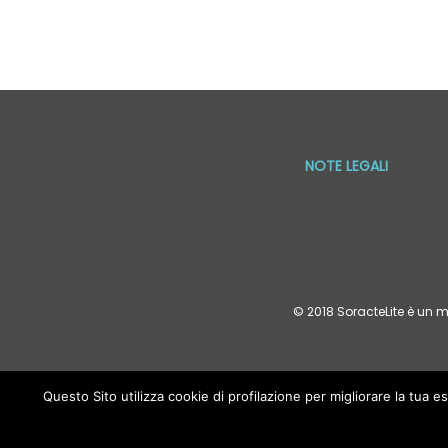
NOTE LEGALI
© 2018 SoracteLite è un m
Questo Sito utilizza cookie di profilazione per migliorare la tua
Le informazioni pubblicate in questo sito sono di cara
medico o da altri operatori sanitari abilitati a n
illustrativo e non permettono di acquisire le comp