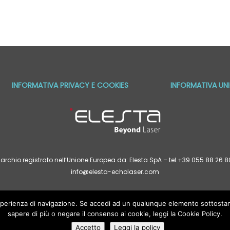
INFORMATIVA PRIVACY E COOKIES
INFORMATIVA UNI
archio registrato nell’Unione Europea da: Elesta SpA – tel.+39 055 88 26
info@elesta-echolaser.com
 esperienza di navigazione. Se accedi ad un qualunque elemento sottosta
ttere generale e hanno un fine puramente informativo: esse in alcun modo potran
orma di legge. Eventuali nozioni sulle procedure mediche e descrizioni di tratta
sapere di più o negare il consenso ai cookie, leggi la Cookie Policy.
etenze necessarie per la loro applicazione. Tutte le indicazioni presenti su w
confrontate con il parere del vostro medico curante.
Accetto
Leggi la policy