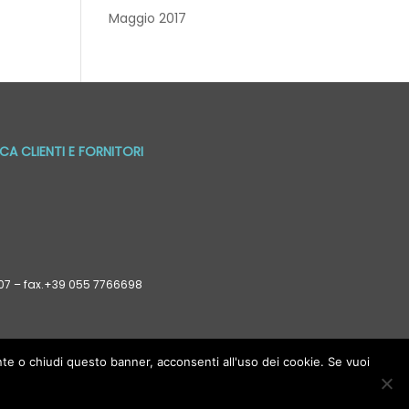
Maggio 2017
CA CLIENTI E FORNITORI
 807 – fax.+39 055 7766698
nte o chiudi questo banner, acconsenti all'uso dei cookie. Se vuoi
no sostituire cure terapie trattamenti prescritti da un
menti presenti in questo sito hanno scopo puramente
ww.soractelite.info devono essere sempre e comunque