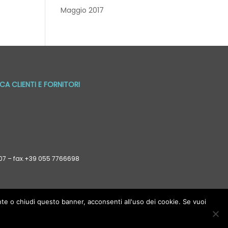
Maggio 2017
CA CLIENTI E FORNITORI
 807 – fax.+39 055 7766698
nte o chiudi questo banner, acconsenti all'uso dei cookie. Se vuoi
no sostituire cure terapie trattamenti prescritti da un
menti presenti in questo sito hanno scopo puramente
ww.soractelite.info devono essere sempre e comunque