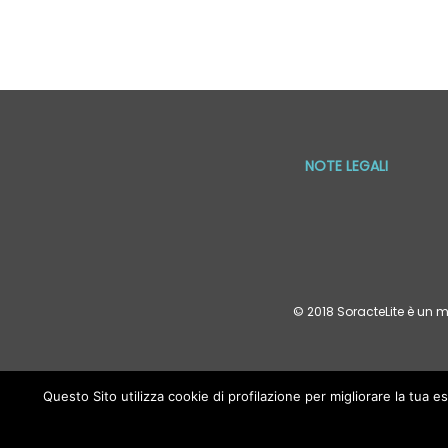
NOTE LEGALI
© 2018 SoracteLite è un m
Questo Sito utilizza cookie di profilazione per migliorare la tua
Le informazioni pubblicate in questo sito sono di cara
medico o da altri operatori sanitari abilitati a n
illustrativo e non permettono di acquisire le comp