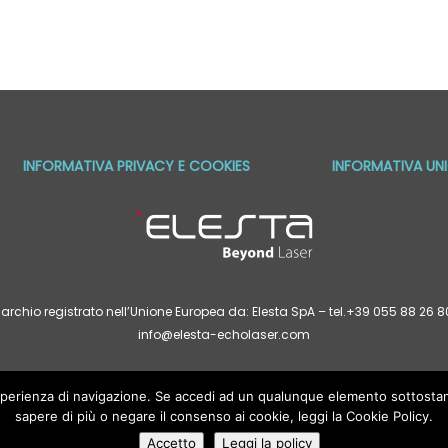
INFORMATIVA PRIVACY E COOKIES
INFORMATIVA UNI
archio registrato nell’Unione Europea da: Elesta SpA – tel.+39 055 88 26
info@elesta-echolaser.com
 esperienza di navigazione. Se accedi ad un qualunque elemento sottosta
ttere generale e hanno un fine puramente informativo: esse in alcun modo potran
orma di legge. Eventuali nozioni sulle procedure mediche e descrizioni di tratta
sapere di più o negare il consenso ai cookie, leggi la Cookie Policy.
etenze necessarie per la loro applicazione. Tutte le indicazioni presenti su w
confrontate con il parere del vostro medico curante.
Accetto
Leggi la policy