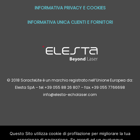
INFORMATIVA PRIVACY E COOKIES
INFORMATIVA UNICA CLIENTI E FORNITORI
© 2018 SoracteLite è un marchio registrato nell’Unione Europea da:
Elesta SpA – tel.+39 055 88 26 807 – fax.+39 055 7766698
info@elesta-echolaser.com
Questo Sito utilizza cookie di profilazione per migliorare la tua
Le informazioni pubblicate in questo sito sono di carattere generale e
hanno un fine puramente informativo: esse in alcun modo potranno
esperienza di navigazione. Se accedi ad un qualunque