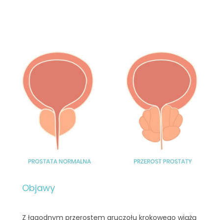
Objawy
Z łagodnym przerostem gruczołu krokowego wiążą